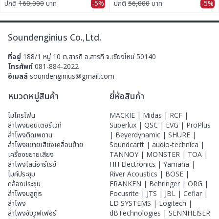
ปกติ
160,000
บาท
-5%
ปกติ
56,000
บาท
-5%
Installation Applications
Soundenginius Co.,Ltd.
ที่อยู่
188/1 หมู่ 10 ต.สารภี อ.สารภี จ.เชียงใหม่ 50140
โทรศัพท์
081-884-2022
อีเมลล์
soundenginius@gmail.com
หมวดหมู่สินค้า
ยี่ห้อสินค้า
ไมโครโฟน
MACKIE |
Midas |
RCF |
ลําโพงมอนิเตอร์เวที
Superlux |
QSC |
EVG |
ProPlus
ลำโพงติดเพดาน
|
Beyerdynamic |
SHURE |
ลำโพงขยายเสียงเคลื่อนย้าย
Soundcarft |
audio-technica |
เครื่องขยายเสียง
TANNOY |
MONSTER |
TOA |
ลำโพงไลน์อาร์เรย์
HH Electronics |
Yamaha |
ไมค์ประชุม
River Acoustics |
BOSE |
กล้องประชุม
FRANKEN |
Behringer |
ORG |
ลำโพงบลูทูธ
Focusrite |
JTS |
JBL |
Ceflar |
ลำโพง
LD SYSTEMS |
Logitech |
ลำโพงซับวูฟเฟอร์
dBTechnologies |
SENNHEISER