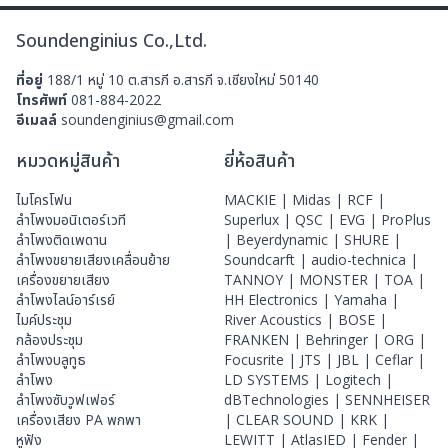
Soundenginius Co.,Ltd.
ที่อยู่
188/1 หมู่ 10 ต.สารภี อ.สารภี จ.เชียงใหม่ 50140
โทรศัพท์
081-884-2022
อีเมลล์
soundenginius@gmail.com
หมวดหมู่สินค้า
ยี่ห้อสินค้า
ไมโครโฟน
MACKIE |
Midas |
RCF |
ลําโพงมอนิเตอร์เวที
Superlux |
QSC |
EVG |
ProPlus
ลำโพงติดเพดาน
|
Beyerdynamic |
SHURE |
ลำโพงขยายเสียงเคลื่อนย้าย
Soundcarft |
audio-technica |
เครื่องขยายเสียง
TANNOY |
MONSTER |
TOA |
ลำโพงไลน์อาร์เรย์
HH Electronics |
Yamaha |
ไมค์ประชุม
River Acoustics |
BOSE |
กล้องประชุม
FRANKEN |
Behringer |
ORG |
ลำโพงบลูทูธ
Focusrite |
JTS |
JBL |
Ceflar |
ลำโพง
LD SYSTEMS |
Logitech |
ลำโพงซับวูฟเฟอร์
dBTechnologies |
SENNHEISER
เครื่องเสียง PA พกพา
|
CLEAR SOUND |
KRK |
หูฟัง
LEWITT |
AtlasIED |
Fender |