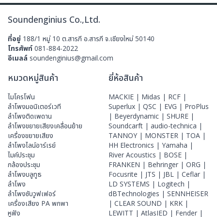
Soundenginius Co.,Ltd.
ที่อยู่
188/1 หมู่ 10 ต.สารภี อ.สารภี จ.เชียงใหม่ 50140
โทรศัพท์
081-884-2022
อีเมลล์
soundenginius@gmail.com
หมวดหมู่สินค้า
ยี่ห้อสินค้า
ไมโครโฟน
MACKIE |
Midas |
RCF |
ลําโพงมอนิเตอร์เวที
Superlux |
QSC |
EVG |
ProPlus
ลำโพงติดเพดาน
|
Beyerdynamic |
SHURE |
ลำโพงขยายเสียงเคลื่อนย้าย
Soundcarft |
audio-technica |
เครื่องขยายเสียง
TANNOY |
MONSTER |
TOA |
ลำโพงไลน์อาร์เรย์
HH Electronics |
Yamaha |
ไมค์ประชุม
River Acoustics |
BOSE |
กล้องประชุม
FRANKEN |
Behringer |
ORG |
ลำโพงบลูทูธ
Focusrite |
JTS |
JBL |
Ceflar |
ลำโพง
LD SYSTEMS |
Logitech |
ลำโพงซับวูฟเฟอร์
dBTechnologies |
SENNHEISER
เครื่องเสียง PA พกพา
|
CLEAR SOUND |
KRK |
หูฟัง
LEWITT |
AtlasIED |
Fender |