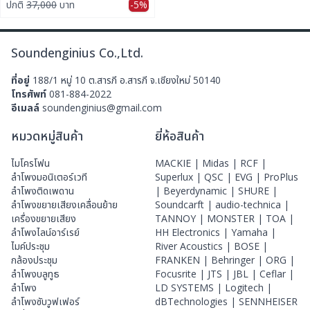
ปกติ
37,000
บาท
-5%
Soundenginius Co.,Ltd.
ที่อยู่
188/1 หมู่ 10 ต.สารภี อ.สารภี จ.เชียงใหม่ 50140
โทรศัพท์
081-884-2022
อีเมลล์
soundenginius@gmail.com
หมวดหมู่สินค้า
ยี่ห้อสินค้า
ไมโครโฟน
MACKIE |
Midas |
RCF |
ลําโพงมอนิเตอร์เวที
Superlux |
QSC |
EVG |
ProPlus
ลำโพงติดเพดาน
|
Beyerdynamic |
SHURE |
ลำโพงขยายเสียงเคลื่อนย้าย
Soundcarft |
audio-technica |
เครื่องขยายเสียง
TANNOY |
MONSTER |
TOA |
ลำโพงไลน์อาร์เรย์
HH Electronics |
Yamaha |
ไมค์ประชุม
River Acoustics |
BOSE |
กล้องประชุม
FRANKEN |
Behringer |
ORG |
ลำโพงบลูทูธ
Focusrite |
JTS |
JBL |
Ceflar |
ลำโพง
LD SYSTEMS |
Logitech |
ลำโพงซับวูฟเฟอร์
dBTechnologies |
SENNHEISER