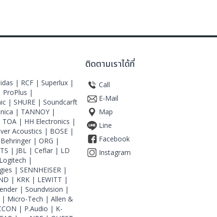
ติดตามเราได้ที่
idas |
RCF |
Superlux |
Call
|
ProPlus |
E-Mail
ic |
SHURE |
Soundcarft
hnica |
TANNOY |
Map
|
TOA |
HH Electronics |
Line
iver Acoustics |
BOSE |
Facebook
|
Behringer |
ORG |
JTS |
JBL |
Ceflar |
LD
Instagram
Logitech |
gies |
SENNHEISER |
ND |
KRK |
LEWITT |
ender |
Soundvision |
 |
Micro-Tech |
Allen &
CCON |
P.Audio |
K-