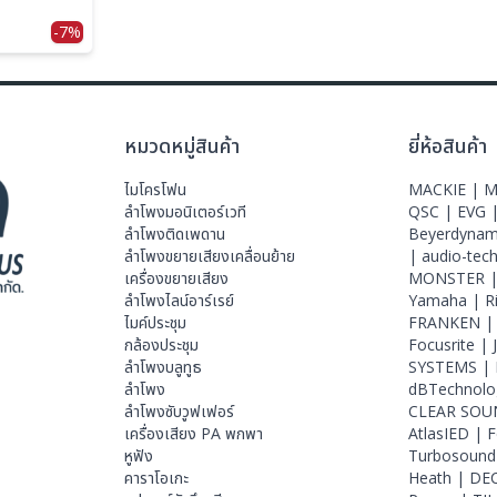
-7%
หมวดหมู่สินค้า
ยี่ห้อสินค้า
ไมโครโฟน
MACKIE |
M
ลําโพงมอนิเตอร์เวที
QSC |
EVG 
ลำโพงติดเพดาน
Beyerdynam
ลำโพงขยายเสียงเคลื่อนย้าย
|
audio-tec
เครื่องขยายเสียง
MONSTER 
ลำโพงไลน์อาร์เรย์
Yamaha |
R
ไมค์ประชุม
FRANKEN 
กล้องประชุม
Focusrite |
ลำโพงบลูทูธ
SYSTEMS |
ลำโพง
dBTechnolo
ลำโพงซับวูฟเฟอร์
CLEAR SOU
เครื่องเสียง PA พกพา
AtlasIED |
F
หูฟัง
Turbosound
คาราโอเกะ
Heath |
DE