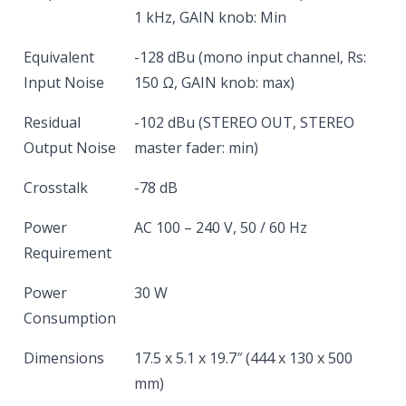
1 kHz, GAIN knob: Min
Equivalent
-128 dBu (mono input channel, Rs:
Input Noise
150 Ω, GAIN knob: max)
Residual
-102 dBu (STEREO OUT, STEREO
Output Noise
master fader: min)
Crosstalk
-78 dB
Power
AC 100 – 240 V, 50 / 60 Hz
Requirement
Power
30 W
Consumption
Dimensions
17.5 x 5.1 x 19.7″ (444 x 130 x 500
mm)