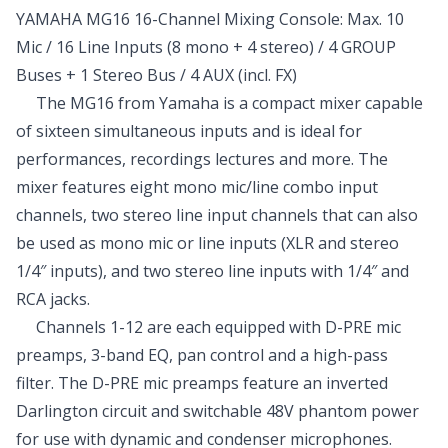
YAMAHA MG16 16-Channel Mixing Console: Max. 10
Mic / 16 Line Inputs (8 mono + 4 stereo) / 4 GROUP
Buses + 1 Stereo Bus / 4 AUX (incl. FX)
The MG16 from Yamaha is a compact mixer capable
of sixteen simultaneous inputs and is ideal for
performances, recordings lectures and more. The
mixer features eight mono mic/line combo input
channels, two stereo line input channels that can also
be used as mono mic or line inputs (XLR and stereo
1/4″ inputs), and two stereo line inputs with 1/4″ and
RCA jacks.
Channels 1-12 are each equipped with D-PRE mic
preamps, 3-band EQ, pan control and a high-pass
filter. The D-PRE mic preamps feature an inverted
Darlington circuit and switchable 48V phantom power
for use with dynamic and condenser microphones.