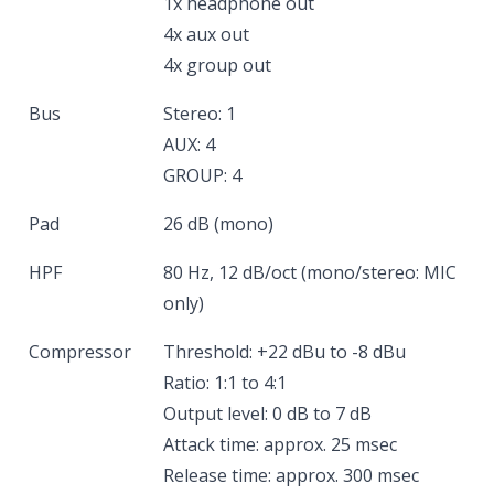
1x headphone out
4x aux out
4x group out
Bus
Stereo: 1
AUX: 4
GROUP: 4
Pad
26 dB (mono)
HPF
80 Hz, 12 dB/oct (mono/stereo: MIC
only)
Compressor
Threshold: +22 dBu to -8 dBu
Ratio: 1:1 to 4:1
Output level: 0 dB to 7 dB
Attack time: approx. 25 msec
Release time: approx. 300 msec